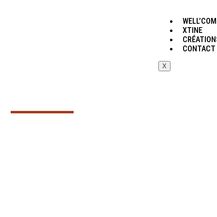
WELL’COM
XTINE
CRÉATION
CONTACT
X
FLIPBOOK
logo
VIDÉO
print