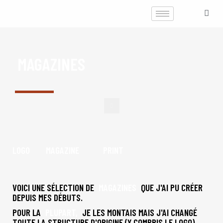
MAGAZINES
LOGO
MAGAZINE
PRINT
VOICI UNE SÉLECTION DE
MAGAZINES
QUE J'AI PU CRÉER
DEPUIS MES DÉBUTS.
POUR LA
PLUPART,
JE LES MONTAIS MAIS J'AI CHANGÉ
TOUTE LA STRUCTURE D'ORIGINE (Y COMPRIS LE LOGO).