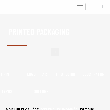
PRINTED PACKAGING
PRINT
LOGO
ART
PHOTOSHOP
ILLUSTRATOR
TYPOS
COULEURS
VOICI UN FLORILÈGE
D'ÉLÉMENTS IMPRIMÉS
EN TOUS