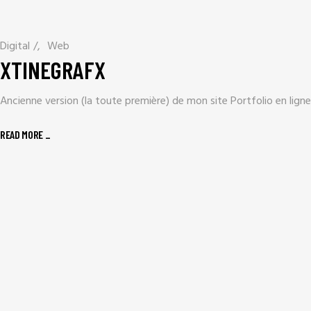
Digital
/
Web
XTINEGRAFX
Ancienne version (la toute première) de mon site Portfolio en ligne
READ MORE _